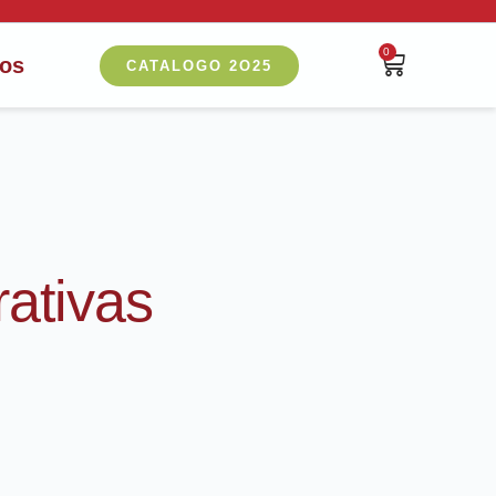
0
nos
CATALOGO 2O25
ativas