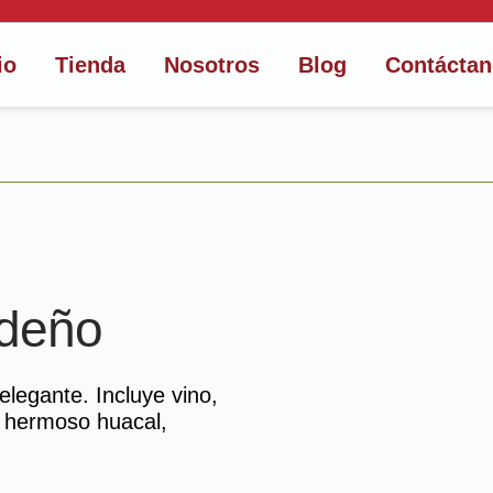
io
Tienda
Nosotros
Blog
Contácta
ideño
EN OFERTA
elegante. Incluye vino,
n hermoso huacal,