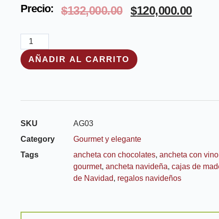
Precio:
$
132,000.00
$
120,000.00
AÑADIR AL CARRITO
SKU
AG03
Category
Gourmet y elegante
Tags
ancheta con chocolates
,
ancheta con vino
gourmet
,
ancheta navideña
,
cajas de mad
de Navidad
,
regalos navideños