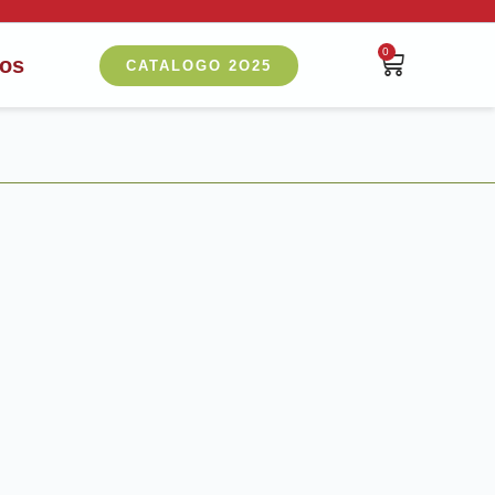
0
nos
CATALOGO 2O25